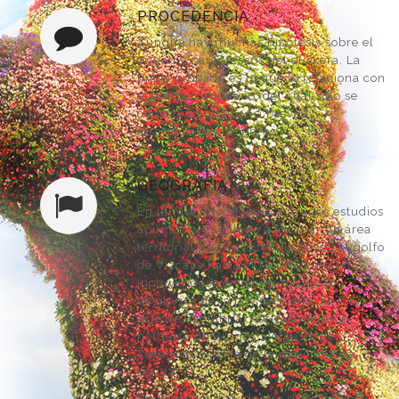
PROCEDENCIA
Aunque hay muchas hipótesis sobre el
origen y parentescos del euskera. La
única probada es la que lo relaciona con
el antiguo aquitano, del cual sólo se
conservan unas 400 breves
inscripciones fúnebres.
GEOGRAFIA
En la Alta Edad Media. Algunos estudios
apuntan a que llegó a abarcar un área
territorial que se extendía desde el golfo
de Vizcaya hasta el Pirineo catalán,
incluyéndose en dicho ámbito los
territorios de la hoy Gascuña, La Rioja,
este de Cantabria, norte de Huesca,
nordeste de Burgos, noroeste de
Zaragoza y parte de la provincia de
Lérida.
En la actualidad, dentro de España el